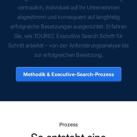
vertraulich,
individuell
auf
Ihr
Unternehmen
abgestimmt
und
konsequent
auf
langfristig
erfolgreiche
Besetzungen
ausgerichtet.
Erfahren
Sie,
wie
TOUREC
Executive
Search
Schritt
für
Schritt
arbeitet
–
von
der
Anforderungsanalyse
bis
zur
erfolgreichen
Besetzung.
Methodik & Executive-Search-Prozess
Prozess