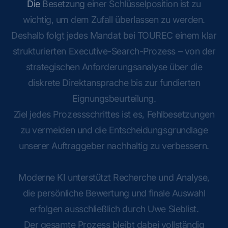
Die
Besetzung
einer
Schlüsselposition
ist
zu
wichtig,
um
dem
Zufall
überlassen
zu
werden.
Deshalb
folgt
jedes
Mandat
bei
TOUREC
einem
klar
strukturierten
Executive-Search-Prozess
–
von
der
strategischen
Anforderungsanalyse
über
die
diskrete
Direktansprache
bis
zur
fundierten
Eignungsbeurteilung.
Ziel
jedes
Prozessschrittes
ist
es,
Fehlbesetzungen
zu
vermeiden
und
die
Entscheidungsgrundlage
unserer
Auftraggeber
nachhaltig
zu
verbessern.
Moderne
KI
unterstützt
Recherche
und
Analyse,
die
persönliche
Bewertung
und
finale
Auswahl
erfolgen
ausschließlich
durch
Uwe
Sieblist.
Der
gesamte
Prozess
bleibt
dabei
vollständig