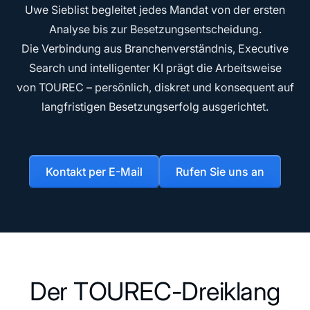
Uwe Sieblist begleitet jedes Mandat von der ersten
Analyse bis zur Besetzungsentscheidung.
Die Verbindung aus Branchenverständnis, Executive
Search und intelligenter KI prägt die Arbeitsweise
von TOUREC – persönlich, diskret und konsequent auf
langfristigen Besetzungserfolg ausgerichtet.
Kontakt per E-Mail
Rufen Sie uns an
D
e
r
T
O
U
R
E
C
-
D
r
e
i
k
l
a
n
g