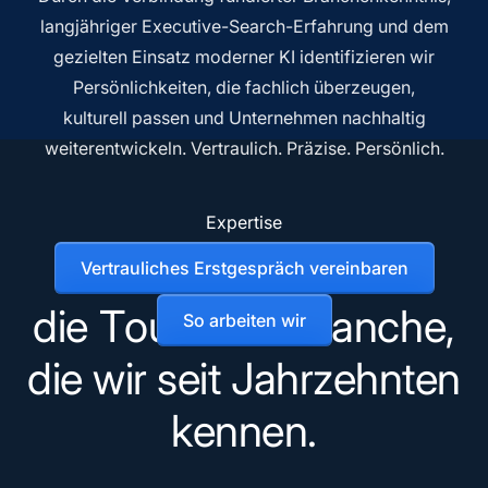
langjähriger Executive-Search-Erfahrung und dem
gezielten Einsatz moderner KI identifizieren wir
Persönlichkeiten, die fachlich überzeugen,
kulturell passen und Unternehmen nachhaltig
weiterentwickeln. Vertraulich. Präzise. Persönlich.
Expertise
E
x
e
c
u
t
i
v
e
S
e
a
r
c
h
f
ü
r
Vertrauliches Erstgespräch vereinbaren
d
i
e
T
o
u
r
i
s
m
u
s
b
r
a
n
c
h
e
,
So arbeiten wir
d
i
e
w
i
r
s
e
i
t
J
a
h
r
z
e
h
n
t
e
n
k
e
n
n
e
n
.