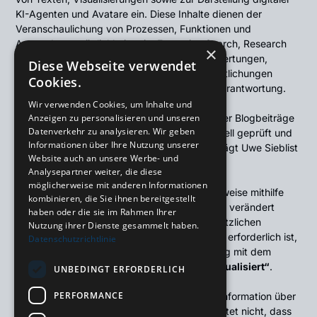
KI-Agenten und Avatare ein. Diese Inhalte dienen der
Veranschaulichung von Prozessen, Funktionen und
Anwendungsmöglichkeiten im Executive Search, Research
×
und in der Analyse.Sämtliche fachlichen Bewertungen,
Diese Webseite verwendet
Entscheidungen, Empfehlungen und Veröffentlichungen
Cookies.
erfolgen ausschließlich unter menschlicher Verantwortung.
Wir verwenden Cookies, um Inhalte und
Alle veröffentlichten Inhalte – einschließlich der Blogbeiträge
Anzeigen zu personalisieren und unseren
Datenverkehr zu analysieren. Wir geben
– werden vor ihrer Veröffentlichung redaktionell geprüft und
Informationen über Ihre Nutzung unserer
freigegeben. Die inhaltliche Verantwortung trägt Uwe Sieblist
Website auch an unsere Werbe- und
als Betreiber von TOUREC Executive Search.
Analysepartner weiter, die diese
möglicherweise mit anderen Informationen
Soweit Bild- oder Videoinhalte ganz oder teilweise mithilfe
kombinieren, die Sie ihnen bereitgestellt
Künstlicher Intelligenz erstellt oder wesentlich verändert
haben oder die sie im Rahmen Ihrer
wurden und nach den jeweils geltenden gesetzlichen
Nutzung ihrer Dienste gesammelt haben.
Vorschriften eine Transparenzkennzeichnung erforderlich ist,
Datenschutzrichtlinie
erfolgt diese in unmittelbarem Zusammenhang mit dem
jeweiligen Inhalt durch den Hinweis
„✦ KI-visualisiert“
.
UNBEDINGT ERFORDERLICH
PERFORMANCE
Die Kennzeichnung dient der transparenten Information über
den Einsatz Künstlicher Intelligenz. Sie bedeutet nicht, dass