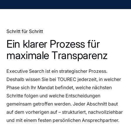
Schritt für Schritt
E
i
n
k
l
a
r
e
r
P
r
o
z
e
s
s
f
ü
r
m
a
x
i
m
a
l
e
T
r
a
n
s
p
a
r
e
n
z
Executive Search ist ein strategischer Prozess.
Deshalb wissen Sie bei TOUREC jederzeit, in welcher
Phase sich Ihr Mandat befindet, welche nächsten
Schritte folgen und welche Entscheidungen
gemeinsam getroffen werden. Jeder Abschnitt baut
auf dem vorherigen auf – strukturiert, nachvollziehbar
und mit einem festen persönlichen Ansprechpartner.