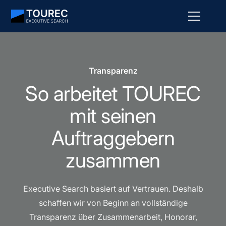
Transparenz
S
o
a
r
b
e
i
t
e
t
T
O
U
R
E
C
m
i
t
s
e
i
n
e
n
A
u
f
t
r
a
g
g
e
b
e
r
n
z
u
s
a
m
m
e
n
Executive Search basiert auf Vertrauen. Deshalb
schaffen wir von Beginn an vollständige
Transparenz über Zusammenarbeit, Honorar,