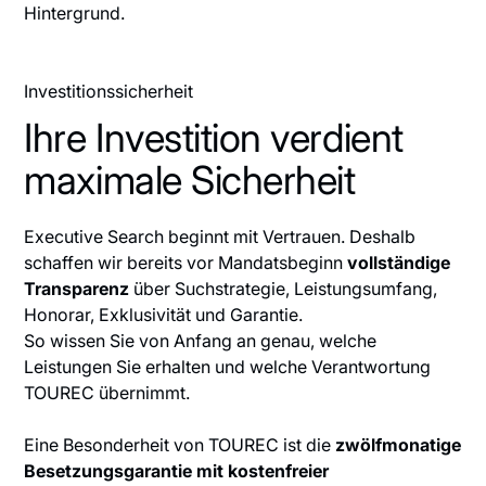
Investitionssicherheit
I
h
r
e
I
n
v
e
s
t
i
t
i
o
n
v
e
r
d
i
e
n
t
m
a
x
i
m
a
l
e
S
i
c
h
e
r
h
e
i
t
Executive Search beginnt mit Vertrauen. Deshalb
schaffen wir bereits vor Mandatsbeginn
vollständige
Transparenz
über Suchstrategie, Leistungsumfang,
Honorar, Exklusivität und Garantie.
So wissen Sie von Anfang an genau, welche
Leistungen Sie erhalten und welche Verantwortung
TOUREC übernimmt.
Eine Besonderheit von TOUREC ist die
zwölfmonatige
Besetzungsgarantie mit kostenfreier