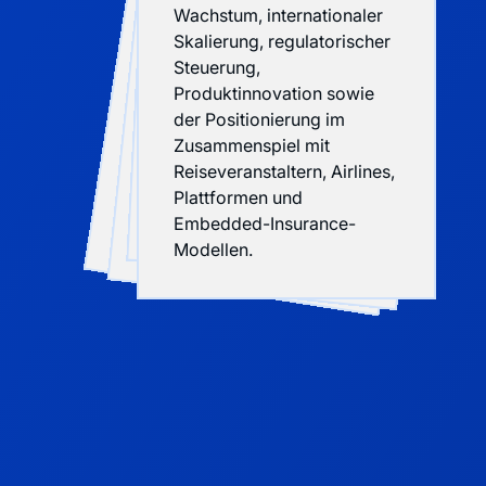
Wachstum, internationaler
Skalierung, regulatorischer
Steuerung,
Produktinnovation sowie
der Positionierung im
Zusammenspiel mit
Reiseveranstaltern, Airlines,
m
Plattformen und
M
Qualitätsoptimierung.
Embedded-Insurance-
anbietern.
Kundenerlebnis.
Modellen.