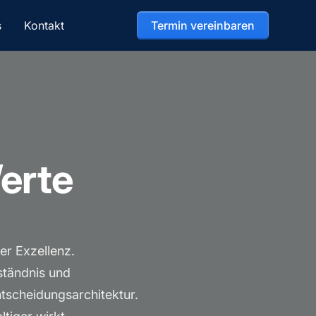
s
Kontakt
Termin vereinbaren
Werte
er Exzellenz.
ständnis und
ntscheidungsarchitektur.