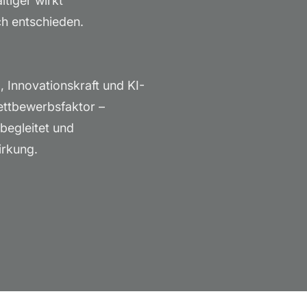
ltiger wirkt
ch entschieden.
 Innovationskraft und KI-
ettbewerbsfaktor –
begleitet und
irkung.