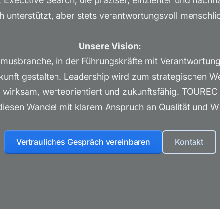
 Executive Search, die präziser, effizienter und nachha
h unterstützt, aber stets verantwortungsvoll menschli
Unsere Vision:
ismusbranche, in der Führungskräfte mit Verantwortung,
unft gestalten. Leadership wird zum strategischen W
ch wirksam, werteorientiert und zukunftsfähig. TOUREC 
diesen Wandel mit klarem Anspruch an Qualität und W
Vertrauliches Gespräch vereinbaren
Kontakt