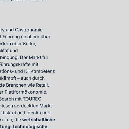
lity und Gastronomie
t Führung nicht nur über
ndern über Kultur,
lität und
rbindung. Der Markt für
Führungskräfte mit
ations- und KI-Kompetenz
umkämpft – auch durch
e Branchen wie Retail,
er Plattformökonomie.
 Search mit TOUREC
 diesen verdeckten Markt
 diskret und identifiziert
keiten, die
wirtschaftliche
tung, technologische