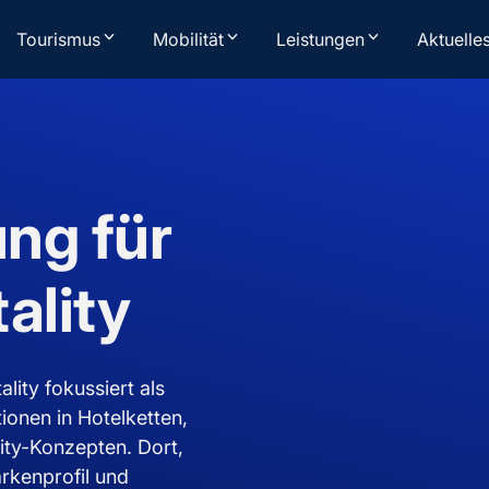
Tourismus
Mobilität
Leistungen
Aktuelle
ng für
ality
ity fokussiert als
ionen in Hotelketten,
lity-Konzepten. Dort,
rkenprofil und