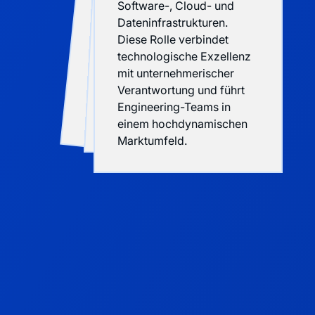
Software-, Cloud- und
Dateninfrastrukturen.
Diese Rolle verbindet
technologische Exzellenz
mit unternehmerischer
Verantwortung und führt
digitaler Geschäftsm
im
touristischen Kontext.
Engineering-Teams in
Transformationskompetenz.
Produkte.
einem hochdynamischen
Marktumfeld.