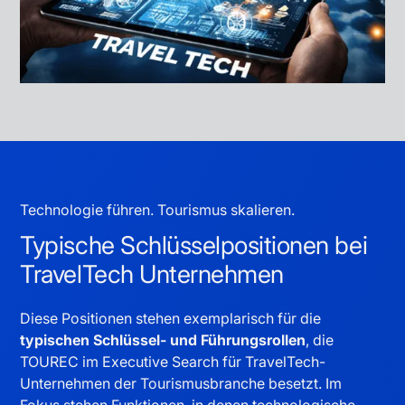
Technologie führen. Tourismus skalieren.
Typische Schlüsselpositionen bei
TravelTech Unternehmen
Diese Positionen stehen exemplarisch für die
typischen Schlüssel- und Führungsrollen
, die
TOUREC im Executive Search für TravelTech-
Unternehmen der Tourismusbranche besetzt. Im
Fokus stehen Funktionen, in denen technologische