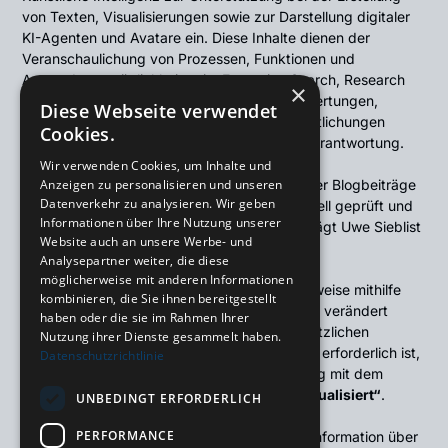
von Texten, Visualisierungen sowie zur Darstellung digitaler
KI-Agenten und Avatare ein. Diese Inhalte dienen der
Veranschaulichung von Prozessen, Funktionen und
Anwendungsmöglichkeiten im Executive Search, Research
×
und in der Analyse.Sämtliche fachlichen Bewertungen,
Diese Webseite verwendet
Entscheidungen, Empfehlungen und Veröffentlichungen
Cookies.
erfolgen ausschließlich unter menschlicher Verantwortung.
Wir verwenden Cookies, um Inhalte und
Alle veröffentlichten Inhalte – einschließlich der Blogbeiträge
Anzeigen zu personalisieren und unseren
Datenverkehr zu analysieren. Wir geben
– werden vor ihrer Veröffentlichung redaktionell geprüft und
Informationen über Ihre Nutzung unserer
freigegeben. Die inhaltliche Verantwortung trägt Uwe Sieblist
Website auch an unsere Werbe- und
als Betreiber von TOUREC Executive Search.
Analysepartner weiter, die diese
möglicherweise mit anderen Informationen
Soweit Bild- oder Videoinhalte ganz oder teilweise mithilfe
kombinieren, die Sie ihnen bereitgestellt
Künstlicher Intelligenz erstellt oder wesentlich verändert
haben oder die sie im Rahmen Ihrer
wurden und nach den jeweils geltenden gesetzlichen
Nutzung ihrer Dienste gesammelt haben.
Vorschriften eine Transparenzkennzeichnung erforderlich ist,
Datenschutzrichtlinie
erfolgt diese in unmittelbarem Zusammenhang mit dem
jeweiligen Inhalt durch den Hinweis
„✦ KI-visualisiert“
.
UNBEDINGT ERFORDERLICH
PERFORMANCE
Die Kennzeichnung dient der transparenten Information über